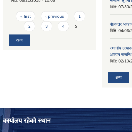
मिति:
08/21/2018 - 10:05
सम्बन्धि सूचना
मिति:
07/30/
Pages
« first
‹ previous
1
बोलपत्र आव्हान
2
3
4
5
मिति:
04/06/
अन्य
स्थानीय उत्पाद
आव्हान सम्बन्ध
मिति:
02/10/
अन्य
कार्यालय रहेको स्थान