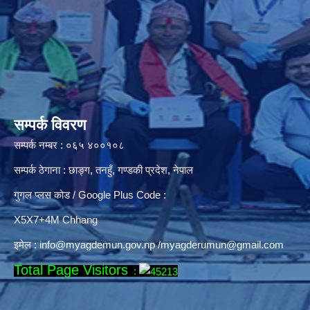
सम्पर्क विवरण
सम्पर्क नम्बर : ०६५ ४००१०८
सम्पर्क ठेगाना : छाङ्ग, तनहुँ, गण्डकी प्रदेश, नेपाल
गुगल प्लस कोड / Google Plus Code :
X5X7+4M Chhang
इमेल :
info@myagdemun.gov.np
/
myagderumun@gmail.com
Total Page Visitors
: