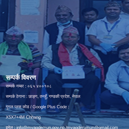
सम्पर्क विवरण
सम्पर्क नम्बर : ०६५ ४००१०८
सम्पर्क ठेगाना : छाङ्ग, तनहुँ, गण्डकी प्रदेश, नेपाल
गुगल प्लस कोड / Google Plus Code :
X5X7+4M Chhang
इमेल :
info@myagdemun.gov.np
/
myagderumun@gmail.com