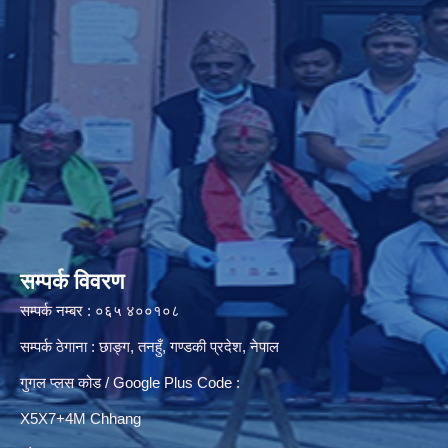
सम्पर्क विवरण
सम्पर्क नम्बर : ०६५ ४००१०८
सम्पर्क ठेगाना : छाङ्ग, तनहुँ, गण्डकी प्रदेश, नेपाल
गुगल प्लस कोड / Google Plus Code :
X5X7+4M Chhang