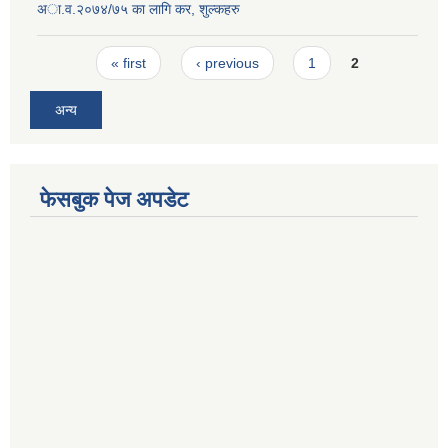
अा‍.व.२०७४/७५ का लागि कर, शुल्कहरु
Pages
« first
‹ previous
1
2
अन्य
फेसबुक पेज अपडेट