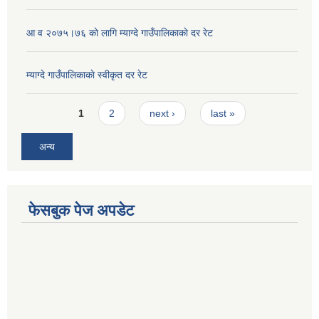
आ व २०७५।७६ काे लागि म्याग्दे गाउँपालिकाकाे दर रेट
म्याग्दे गाउँपालिकाकाे स्वीकृत दर रेट
Pages
1
2
next ›
last »
अन्य
फेसबुक पेज अपडेट