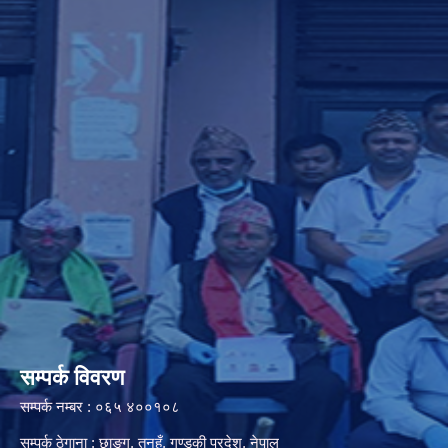
सम्पर्क विवरण
सम्पर्क नम्बर : ०६५ ४००१०८
सम्पर्क ठेगाना : छाङ्ग, तनहुँ, गण्डकी प्रदेश, नेपाल