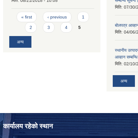
मिति:
08/21/2018 - 10:05
सम्बन्धि सूचना
मिति:
07/30/
Pages
« first
‹ previous
1
बोलपत्र आव्हान
2
3
4
5
मिति:
04/06/
अन्य
स्थानीय उत्पाद
आव्हान सम्बन्ध
मिति:
02/10/
अन्य
कार्यालय रहेको स्थान