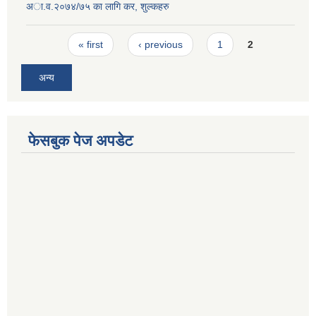
अा‍.व.२०७४/७५ का लागि कर, शुल्कहरु
Pages
« first
‹ previous
1
2
अन्य
फेसबुक पेज अपडेट