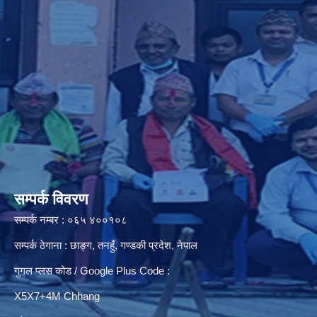
सम्पर्क विवरण
सम्पर्क नम्बर : ०६५ ४००१०८
सम्पर्क ठेगाना : छाङ्ग, तनहुँ, गण्डकी प्रदेश, नेपाल
गुगल प्लस कोड / Google Plus Code :
X5X7+4M Chhang