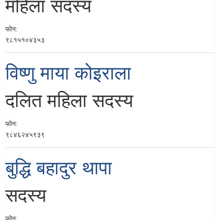
महिला सदस्य
फोन:
९८१५१०४३५३
विष्णु माया कोइराला
दलित महिला सदस्य
फोन:
९८४६२४५९३९
बुद्धि बहादुर थापा
सदस्य
फोन: