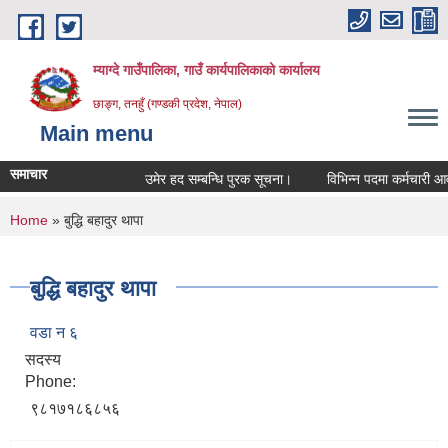
Skip to main content
म्याग्दे गाउँपालिका, गाउँ कार्यपालिकाको कार्यालय
छाङ्ग, तनहुँ (गण्डकी प्रदेश, नेपाल)
Main menu
समाचार
उमेर हद सम्बन्धि पुरक सूचना।
विभिन्न पदमा कर्मचारी आवश्य
You are here
Home
» बुद्धि बहादुर थापा
बुद्धि बहादुर थापा
वडा न ६
सदस्य
Phone:
९८१७१८६८५६