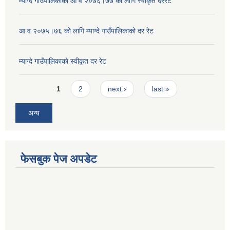
म्याग्दे गाउँपालिकाको आ व २०७६।७७ को लागि स्वीकृत दररेट
आ व २०७५।७६ काे लागि म्याग्दे गाउँपालिकाकाे दर रेट
म्याग्दे गाउँपालिकाकाे स्वीकृत दर रेट
Pages
1
2
next ›
last »
अन्य
फेसबुक पेज अपडेट