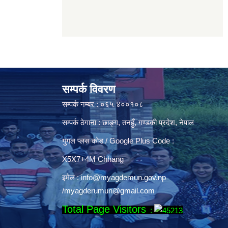
सम्पर्क विवरण
सम्पर्क नम्बर : ०६५ ४००१०८
सम्पर्क ठेगाना : छाङ्ग, तनहुँ, गण्डकी प्रदेश, नेपाल
गुगल प्लस कोड / Google Plus Code :
X5X7+4M Chhang
इमेल :
info@myagdemun.gov.np
/
myagderumun@gmail.com
Total Page Visitors
: