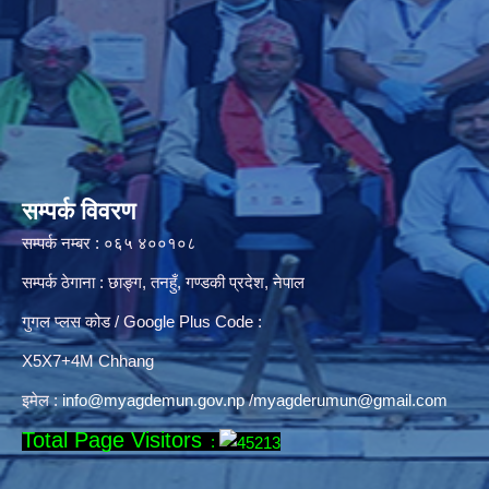
सम्पर्क विवरण
सम्पर्क नम्बर : ०६५ ४००१०८
सम्पर्क ठेगाना : छाङ्ग, तनहुँ, गण्डकी प्रदेश, नेपाल
गुगल प्लस कोड / Google Plus Code :
X5X7+4M Chhang
इमेल :
info@myagdemun.gov.np
/
myagderumun@gmail.com
Total Page Visitors
: