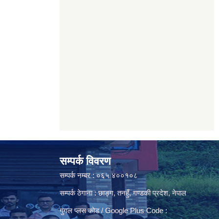
सम्पर्क विवरण
सम्पर्क नम्बर : ०६५ ४००१०८
सम्पर्क ठेगाना : छाङ्ग, तनहुँ, गण्डकी प्रदेश, नेपाल
गुगल प्लस कोड / Google Plus Code :