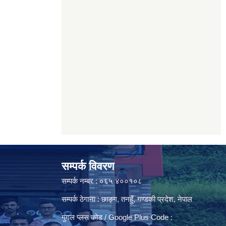
सम्पर्क विवरण
सम्पर्क नम्बर : ०६५ ४००१०८
सम्पर्क ठेगाना : छाङ्ग, तनहुँ, गण्डकी प्रदेश, नेपाल
गुगल प्लस कोड / Google Plus Code :