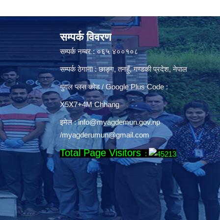
सम्पर्क विवरण
सम्पर्क नम्बर : ०६५ ४००१०८
सम्पर्क ठेगाना : छाङ्ग, तनहुँ, गण्डकी प्रदेश, नेपाल
गुगल प्लस कोड / Google Plus Code :
X5X7+4M Chhang
इमेल :
info@myagdemun.gov.np
/
myagderumun@gmail.com
Total Page Visitors
: