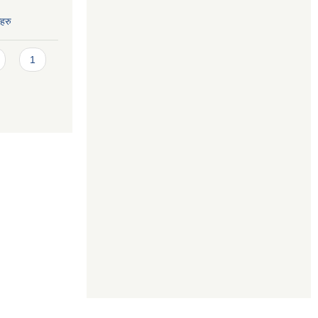
हरु
1