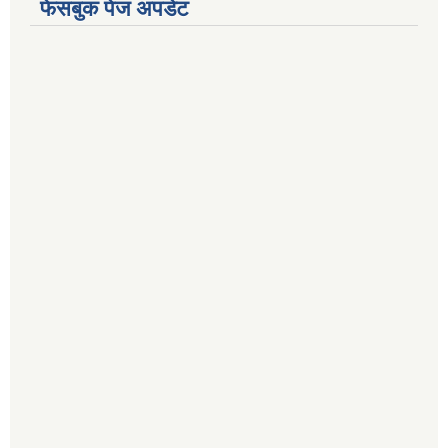
फेसबुक पेज अपडेट