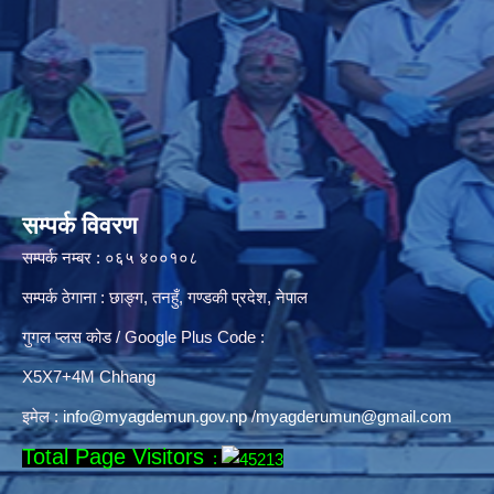
सम्पर्क विवरण
सम्पर्क नम्बर : ०६५ ४००१०८
सम्पर्क ठेगाना : छाङ्ग, तनहुँ, गण्डकी प्रदेश, नेपाल
गुगल प्लस कोड / Google Plus Code :
X5X7+4M Chhang
इमेल :
info@myagdemun.gov.np
/
myagderumun@gmail.com
Total Page Visitors
: