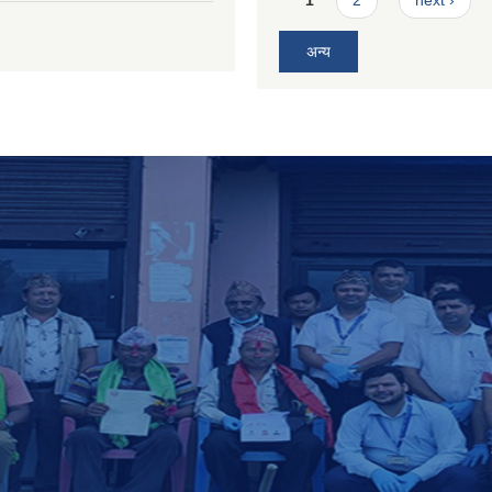
1
2
next ›
अन्य