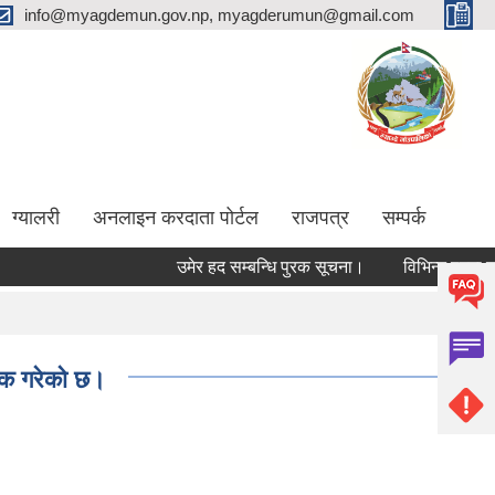
info@myagdemun.gov.np, myagderumun@gmail.com
ग्यालरी
अनलाइन करदाता पोर्टल
राजपत्र
सम्पर्क
उमेर हद सम्बन्धि पुरक सूचना।
विभिन्न पदमा कर्मचा
निक गरेको छ।