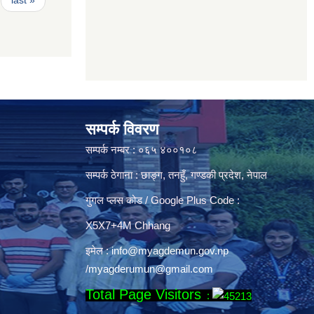
last »
सम्पर्क विवरण
सम्पर्क नम्बर : ०६५ ४००१०८
सम्पर्क ठेगाना : छाङ्ग, तनहुँ, गण्डकी प्रदेश, नेपाल
गुगल प्लस कोड / Google Plus Code :
X5X7+4M Chhang
इमेल :
info@myagdemun.gov.np
/
myagderumun@gmail.com
Total Page Visitors
: