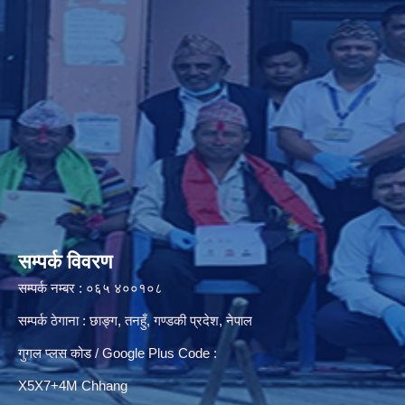
सम्पर्क विवरण
सम्पर्क नम्बर : ०६५ ४००१०८
सम्पर्क ठेगाना : छाङ्ग, तनहुँ, गण्डकी प्रदेश, नेपाल
गुगल प्लस कोड / Google Plus Code :
X5X7+4M Chhang