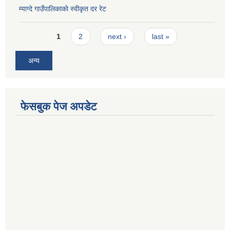
म्याग्दे गाउँपालिकाकाे स्वीकृत दर रेट
Pages
1
2
next ›
last »
अन्य
फेसबुक पेज अपडेट