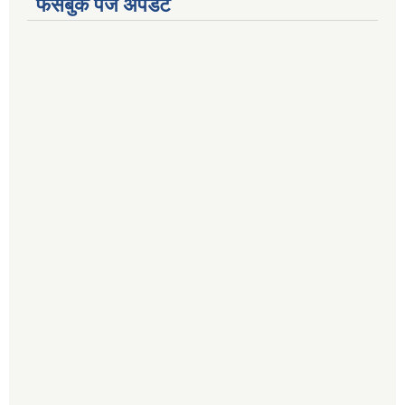
फेसबुक पेज अपडेट