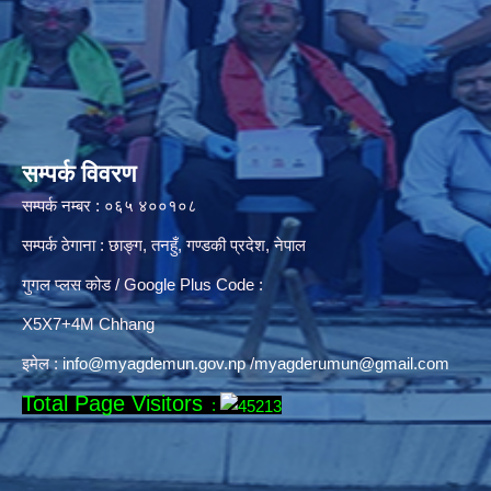
सम्पर्क विवरण
सम्पर्क नम्बर : ०६५ ४००१०८
सम्पर्क ठेगाना : छाङ्ग, तनहुँ, गण्डकी प्रदेश, नेपाल
गुगल प्लस कोड / Google Plus Code :
X5X7+4M Chhang
इमेल :
info@myagdemun.gov.np
/
myagderumun@gmail.com
Total Page Visitors
: