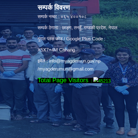
सम्पर्क विवरण
सम्पर्क नम्बर : ०६५ ४००१०८
सम्पर्क ठेगाना : छाङ्ग, तनहुँ, गण्डकी प्रदेश, नेपाल
गुगल प्लस कोड / Google Plus Code :
X5X7+4M Chhang
इमेल :
info@myagdemun.gov.np
/
myagderumun@gmail.com
Total Page Visitors
: