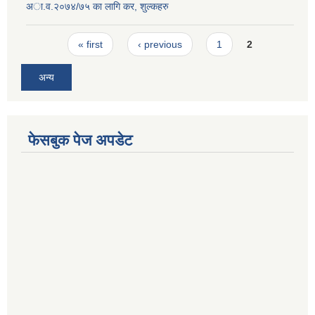
अा‍.व.२०७४/७५ का लागि कर, शुल्कहरु
Pages
« first
‹ previous
1
2
अन्य
फेसबुक पेज अपडेट