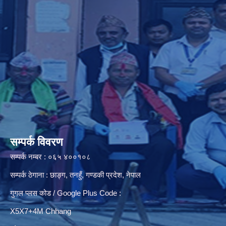
सम्पर्क विवरण
सम्पर्क नम्बर : ०६५ ४००१०८
सम्पर्क ठेगाना : छाङ्ग, तनहुँ, गण्डकी प्रदेश, नेपाल
गुगल प्लस कोड / Google Plus Code :
X5X7+4M Chhang