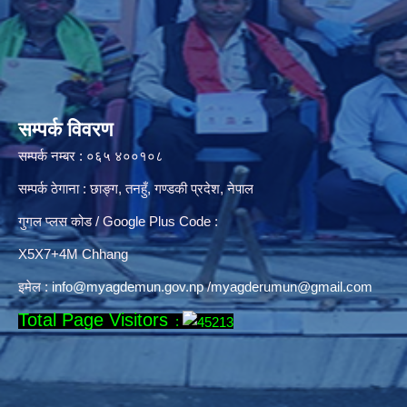
सम्पर्क विवरण
सम्पर्क नम्बर : ०६५ ४००१०८
सम्पर्क ठेगाना : छाङ्ग, तनहुँ, गण्डकी प्रदेश, नेपाल
गुगल प्लस कोड / Google Plus Code :
X5X7+4M Chhang
इमेल :
info@myagdemun.gov.np
/
myagderumun@gmail.com
Total Page Visitors
: