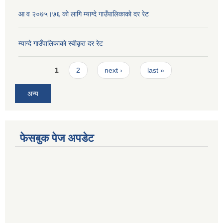
आ व २०७५।७६ काे लागि म्याग्दे गाउँपालिकाकाे दर रेट
म्याग्दे गाउँपालिकाकाे स्वीकृत दर रेट
Pages
1
2
next ›
last »
अन्य
फेसबुक पेज अपडेट